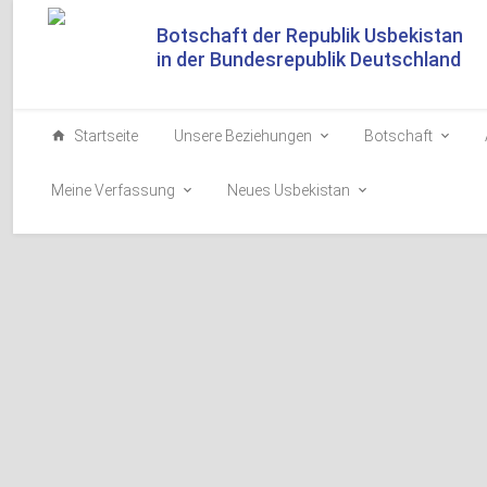
Botschaft der Republik Usbekistan
in der Bundesrepublik Deutschland
Startseite
Unsere Beziehungen
Botschaft
Meine Verfassung
Neues Usbekistan
Usbekistan und 
Investitionszus
2026-05-16
Usbekistan hat s
den turksprachig
Teilnahme des Pr
Ehrengast einen