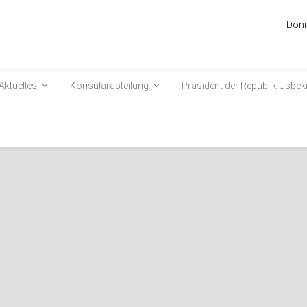
Donn
Aktuelles
Konsularabteilung
Präsident der Republik Usbek
istungen