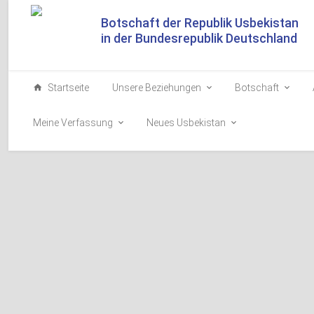
Botschaft der Republik Usbekistan
in der Bundesrepublik Deutschland
Startseite
Unsere Beziehungen
Botschaft
Meine Verfassung
Neues Usbekistan
Konsularische Dienstle
1.
Aufnahme von Bürgern.
2.
Visum für Usbekistan.