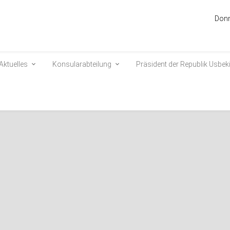
Donn
Aktuelles
Konsularabteilung
Präsident der Republik Usbek
bekistans trifft in Belarus ein
3232
r Republik Usbekistan, Shavkat Mirziyoyev, ist zu einem Arbeitsbesuch in
 eingetroffen.