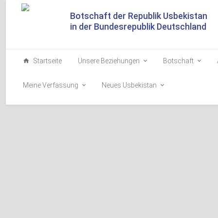
Botschaft der Republik Usbekistan
in der Bundesrepublik Deutschland
Startseite
Unsere Beziehungen
Botschaft
Meine Verfassung
Neues Usbekistan
Der Präsident Us
2025-07-27
Der Präsident de
Republik Belarus