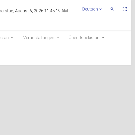
Пе
Deutsch
Переключит
erstag, August 6, 2026 11:45:19 AM
По
Поиск
эк
istan
Veranstaltungen
Über Usbekistan
Aufnahme in die Wählerliste
 der
E-queue
e-visa.gov.uz