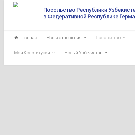
Посольство Республики Узбекист
в Федеративной Республике Герм
Главная
Наши отношения
Посольство
Моя Kонституция
Новый Узбекистан
В видении През
задача, а мног
2026-01-20
По случаю Дня
Узбекистана 14