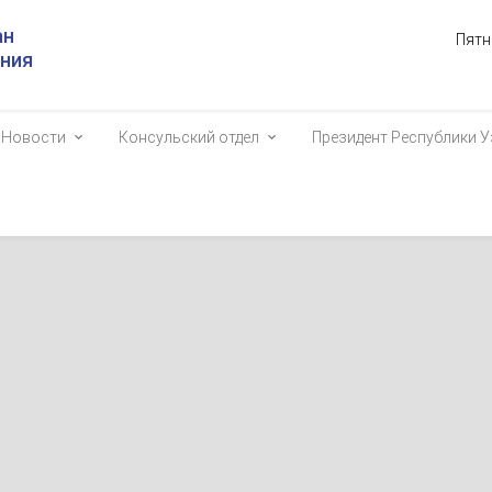
ан
Пятн
ания
Новости
Консульский отдел
Президент Республики У
идента Узбекистана безопасность – это не изолированная военн
омерный фундамент устойчивого развития государства в цифрову
1442
 защитников Родины и 34-й годовщины образования Вооруженных
 января состоялся ряд значимых государственных мероприятий.