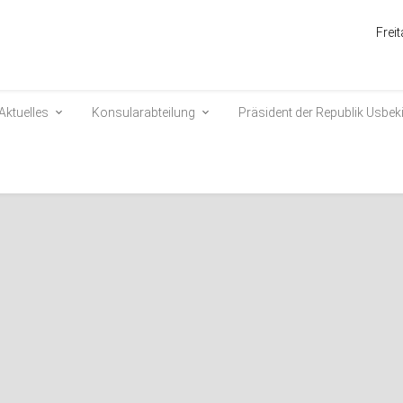
Frei
Aktuelles
Konsularabteilung
Präsident der Republik Usbek
en über die Republik Usbeki
ckt sich über eine Fläche von 448,9 Tausend Quadratkilometern. Die 
5 km von Nord nach Süd - 930 km.
Usbekistan grenzt an Kasachstan, im Osten und Südosten an Kirgisi