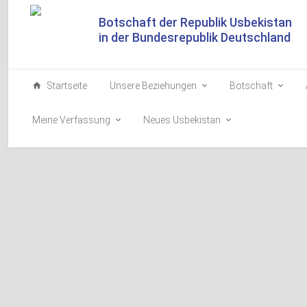
Botschaft der Republik Usbekistan
in der Bundesrepublik Deutschland
Startseite
Unsere Beziehungen
Botschaft
Meine Verfassung
Neues Usbekistan
Allgemeine Information
Die Republik Usbekistan liegt in Zentralasien und erstre
Territoriums der Republik von West nach Ost beträgt 1 42
Das Territorium im Norden und Nordosten der Republik 