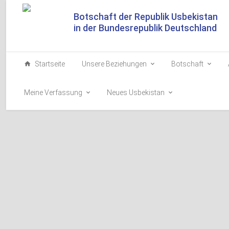
Botschaft der Republik Usbekistan
in der Bundesrepublik Deutschland
Startseite
Unsere Beziehungen
Botschaft
Meine Verfassung
Neues Usbekistan
Usbekistan und 
Investitionszus
2026-05-16
Usbekistan hat s
den turksprachig
Teilnahme des Pr
Ehrengast einen