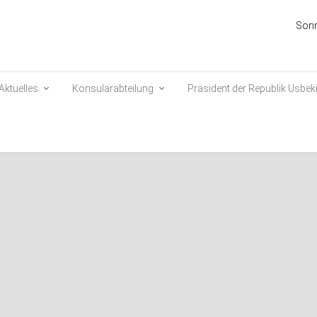
Sonn
Aktuelles
Konsularabteilung
Präsident der Republik Usbek
bekistans trifft in Belarus ein
3241
r Republik Usbekistan, Shavkat Mirziyoyev, ist zu einem Arbeitsbesuch in
 eingetroffen.