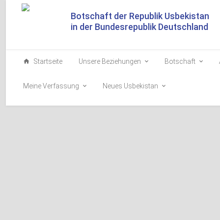
Botschaft der Republik Usbekistan
in der Bundesrepublik Deutschland
Startseite
Unsere Beziehungen
Botschaft
Meine Verfassung
Neues Usbekistan
Der Präsident Us
2025-07-27
Der Präsident de
Republik Belarus