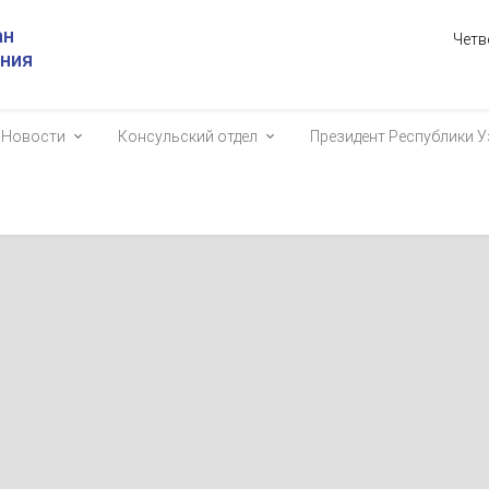
ан
Четв
ания
Новости
Консульский отдел
Президент Республики У
едитации представителей зарубежных СМИ для освещения самми
юркских государств
5323
ностранных дел Республики Узбекистан сообщает о
начале
едставителей зарубежных средств массовой информации для освещ
зации тюркских государств, проводимого 11 ноября 2022 года в