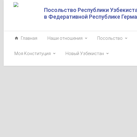
Посольство Республики Узбекист
в Федеративной Республике Герм
Главная
Наши отношения
Посольство
Моя Kонституция
Новый Узбекистан
О начале аккр
Организации т
2022-09-30
Министерство и
аккредитации
пр
саммита Органи
г.Самарканде.