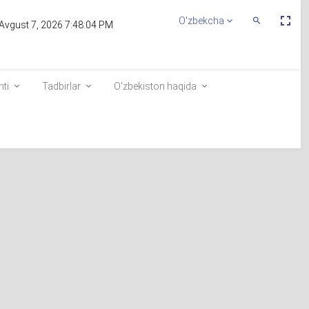
Пе
O'zbekcha
Переключит
Avgust 7, 2026 7:48:04 PM
По
Поиск
эк
nti
Tadbirlar
O'zbekiston haqida
i
Saylovchilar ro`yxatiga kiritish
di
Elektron navbat
e-visa.gov.uz