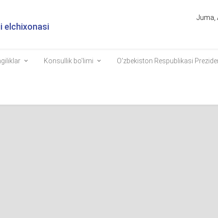
Juma, 
 elchixonasi
giliklar
Konsullik bo'limi
O'zbekiston Respublikasi Prezide
k Group"ning O‘zbekistondag
borasidagi rejalarini olqishla