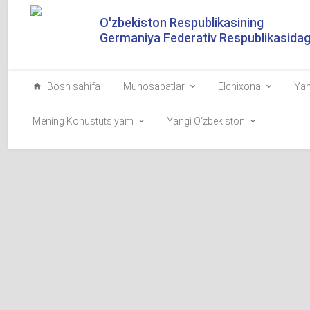
O'zbekiston Respublikasining
Germaniya Federativ Respublikasidagi
Bosh sahifa
Munosabatlar
Elchixona
Yan
Mening Konustutsiyam
Yangi O‘zbekiston
Prezidentimiz "OTP Ban
faoliyatini kengaytirish 