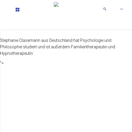
Переключить
Переключить
Навигацию
Поиск
Stephanie Clasemann aus Deutschland hat Psychologie und
Philosophie studiert und ist außerdem Familientherapeutin und
Hypnotherapeutin.
">
Stephanie
Clasemann: "Ich
nutze jede