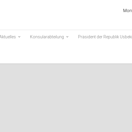
Mont
Aktuelles
Konsularabteilung
Präsident der Republik Usbek
st zu einem Arbeitsbesuch i
en