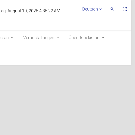
Пе
Deutsch
Переключит
ag, August 10, 2026 4:35:22 AM
По
Поиск
эк
istan
Veranstaltungen
Über Usbekistan
n
Aufnahme in die Wählerliste
E-queue
e-visa.gov.uz