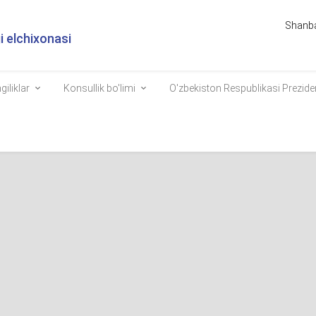
Shanba
 elchixonasi
giliklar
Konsullik bo'limi
O'zbekiston Respublikasi Prezide
 saylov transformatsiyasi: zamonaviy texnologiyalar orqali demokratiy
sh
5629
kelayotgan Oliy Majlis Qonunchilik palatasi va Xalq deputatlari Kengashl
yilning 27 oktyabr kuniga belgilangan bo‘lib, ular oddiy bir tadbir emas. Ula
atik yo‘lidagi muhim bir bosqichni ifodalaydi, saylov muhitini o‘zgartiri
ngi o‘zgarishlarni kiritadi.