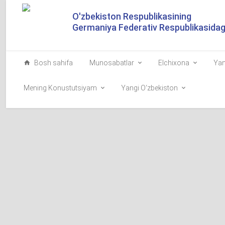
O'zbekiston Respublikasining
Germaniya Federativ Respublikasidagi
Bosh sahifa
Munosabatlar
Elchixona
Yan
Mening Konustutsiyam
Yangi O‘zbekiston
O‘zbekistonning
yanada taʼminla
2024-08-06
O‘zbekistonning 
saylovlari joriy 
millatning demokr
vaʼda qiladigan ya