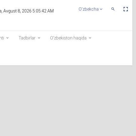
Пе
O'zbekcha
Переключит
, Avgust 8, 2026 5:05:42 AM
По
Поиск
эк
nti
Tadbirlar
O'zbekiston haqida
ani
Saylovchilar ro`yxatiga kiritish
Elektron navbat
ariga
r
shni
e-visa.gov.uz