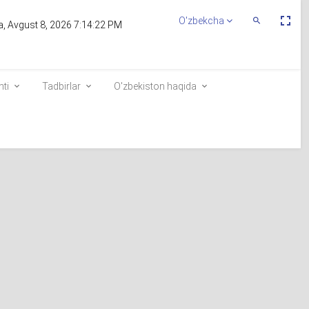
Пе
O'zbekcha
Переключит
, Avgust 8, 2026 7:14:22 PM
По
Поиск
эк
nti
Tadbirlar
O'zbekiston haqida
ining
Saylovchilar ro`yxatiga kiritish
Elektron navbat
e-visa.gov.uz