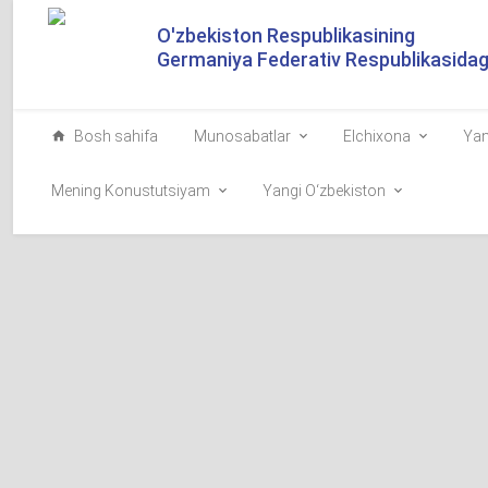
O'zbekiston Respublikasining
Germaniya Federativ Respublikasidagi
Bosh sahifa
Munosabatlar
Elchixona
Yan
Mening Konustutsiyam
Yangi O‘zbekiston
O‘zbekiston Resp
yalpi majlisidagi
1358
Sizlarni Xorijiy 
xursandman.