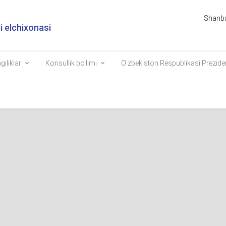
Shanba
 elchixonasi
giliklar
Konsullik bo'limi
O'zbekiston Respublikasi Prezide
ublikasi Prezidenti Shavkat Mirziyoyevning Xorijiy investorlar kengash
 nutqi
investorlar kengashining navbatdagi yalpi majlisida ko‘rib turganimdan