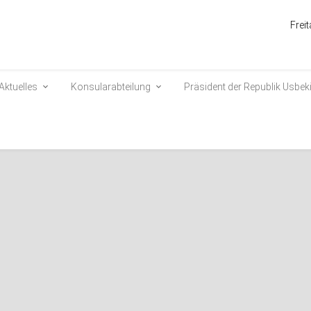
Frei
Aktuelles
Konsularabteilung
Präsident der Republik Usbek
m Zentrum von Kukdala – ein
tt aller Bezirke