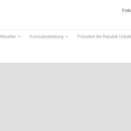
Frei
Aktuelles
Konsularabteilung
Präsident der Republik Usbek
 technologischen Ansatzes f