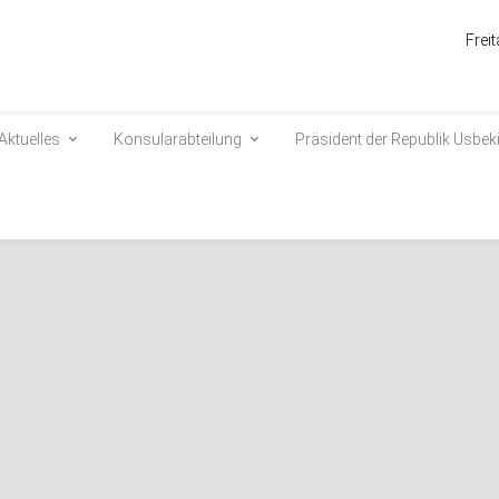
Frei
Aktuelles
Konsularabteilung
Präsident der Republik Usbek
sbekistan ist in die Türkei