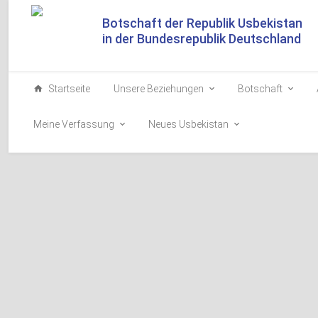
Botschaft der Republik Usbekistan
in der Bundesrepublik Deutschland
Startseite
Unsere Beziehungen
Botschaft
Meine Verfassung
Neues Usbekistan
Präsidenten von Usbeki
besprachen aktuelle Fra
Tagesordnung