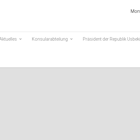
Mont
Aktuelles
Konsularabteilung
Präsident der Republik Usbek
stan und Tadschikistan
gen der bilateralen