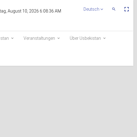
Пе
Deutsch
Переключит
ag, August 10, 2026 6:08:36 AM
По
Поиск
эк
istan
Veranstaltungen
Über Usbekistan
Aufnahme in die Wählerliste
E-queue
e-visa.gov.uz