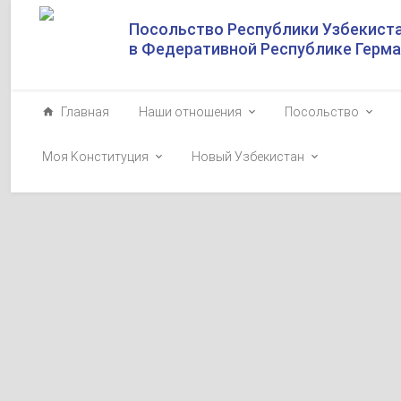
Посольство Республики Узбекист
в Федеративной Республике Герм
Главная
Наши отношения
Посольство
Моя Kонституция
Новый Узбекистан
SHAVKAT MIRZIYO
SEARCHED FOR:
Президент Узб
регионального
2025-11-13
16 ноября под 