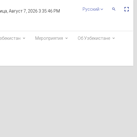
Пе
Русский
Переключит
ица, Август 7, 2026 3:35:46 PM
По
Поиск
эк
збекистан
Мероприятия
Об Узбекистане
о