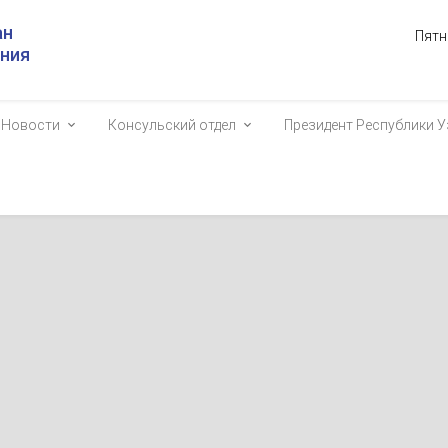
ан
Пятн
ания
Новости
Консульский отдел
Президент Республики У
YEV
екистана обозначил ряд приоритетных направлений практическог
 взаимодействия в новом формате
2600
председательством Президента Республики Узбекистан Шавката